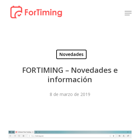
Skip
Menu
to
Close
main
Menu
content
Novedades
FORTIMING – Novedades e
información
8 de marzo de 2019