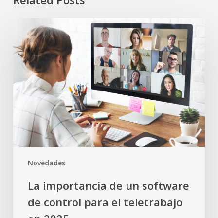
Related Posts
La
importancia
de
un
software
de
control
para
el
teletrabajo
en
Novedades
2025
La importancia de un software
de control para el teletrabajo