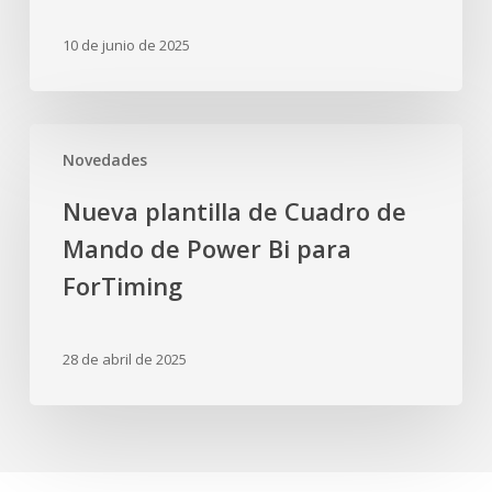
10 de junio de 2025
Nueva
Novedades
plantilla
de
Nueva plantilla de Cuadro de
Cuadro
Mando de Power Bi para
de
Mando
ForTiming
de
Power
28 de abril de 2025
Bi
para
ForTiming