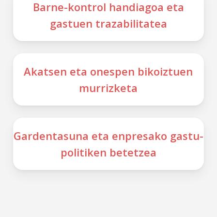
Barne-kontrol handiagoa eta
gastuen trazabilitatea
Akatsen eta onespen bikoiztuen
murrizketa
Gardentasuna eta enpresako gastu-
politiken betetzea