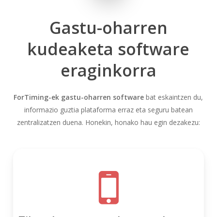
Gastu-oharren
kudeaketa software
eraginkorra
ForTiming-ek
gastu-oharren software
bat eskaintzen du,
informazio guztia plataforma erraz eta seguru batean
zentralizatzen duena. Honekin, honako hau egin dezakezu: