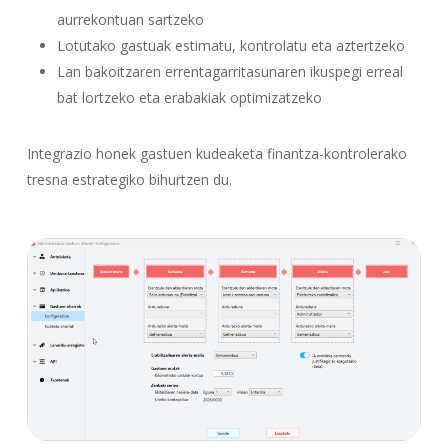
aurrekontuan sartzeko
Lotutako gastuak estimatu, kontrolatu eta aztertzeko
Lan bakoitzaren errentagarritasunaren ikuspegi erreal
bat lortzeko eta erabakiak optimizatzeko
Integrazio honek gastuen kudeaketa finantza-kontrolerako
tresna estrategiko bihurtzen du.