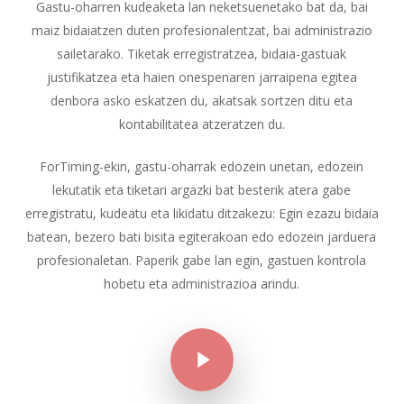
Gastu-oharren kudeaketa lan neketsuenetako bat da, bai
maiz bidaiatzen duten profesionalentzat, bai administrazio
sailetarako. Tiketak erregistratzea, bidaia-gastuak
justifikatzea eta haien onespenaren jarraipena egitea
denbora asko eskatzen du, akatsak sortzen ditu eta
kontabilitatea atzeratzen du.
ForTiming-ekin, gastu-oharrak edozein unetan, edozein
lekutatik eta tiketari argazki bat besterik atera gabe
erregistratu, kudeatu eta likidatu ditzakezu: Egin ezazu bidaia
batean, bezero bati bisita egiterakoan edo edozein jarduera
profesionaletan. Paperik gabe lan egin, gastuen kontrola
hobetu eta administrazioa arindu.
Play Video