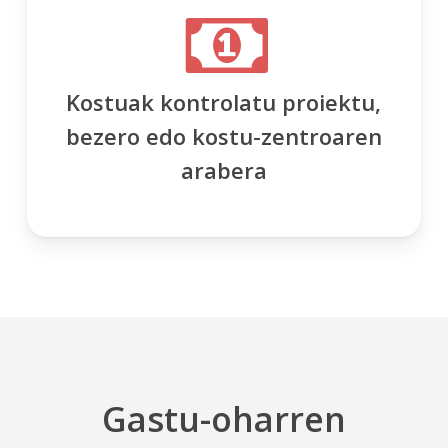
Kostuak kontrolatu proiektu,
bezero edo kostu-zentroaren
arabera
Gastu-oharren