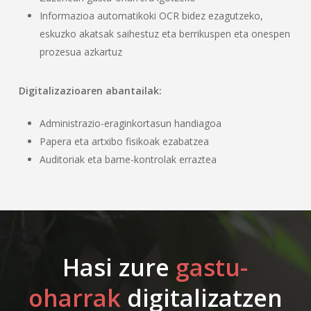
Informazioa automatikoki OCR bidez ezagutzeko,
eskuzko akatsak saihestuz eta berrikuspen eta onespen
prozesua azkartuz
Digitalizazioaren abantailak:
Administrazio-eraginkortasun handiagoa
Papera eta artxibo fisikoak ezabatzea
Auditoriak eta barne-kontrolak erraztea
Hasi zure
gastu-
oharrak
digitalizatzen