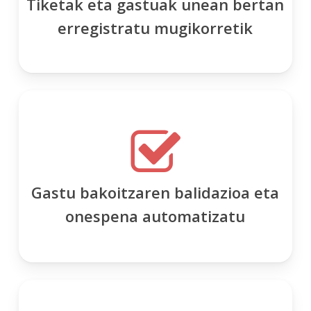
Tiketak eta gastuak unean bertan
erregistratu mugikorretik
Gastu bakoitzaren balidazioa eta
onespena automatizatu