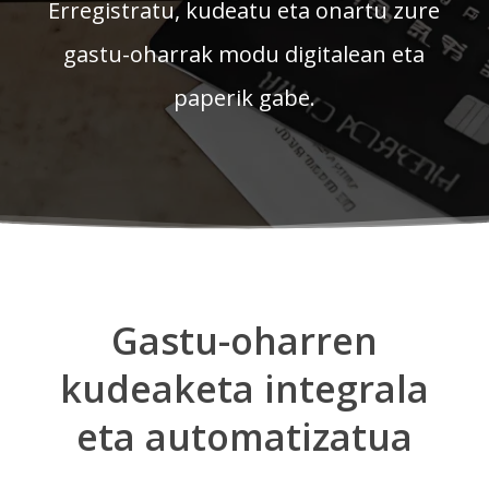
Erregistratu, kudeatu eta onartu zure
gastu-oharrak modu digitalean eta
paperik gabe.
Gastu-oharren
kudeaketa integrala
eta automatizatua