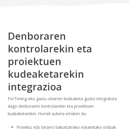
Denboraren
kontrolarekin eta
proiektuen
kudeaketarekin
integrazioa
ForTiming-eko gastu-oharren kudeaketa guztiz integratuta
dago denboraren kontrolarekin eta proiektuen
kudeaketarekin. Horrek aukera ematen du:
Proiektu edo bezero bakoitzerako eskainitako orduak