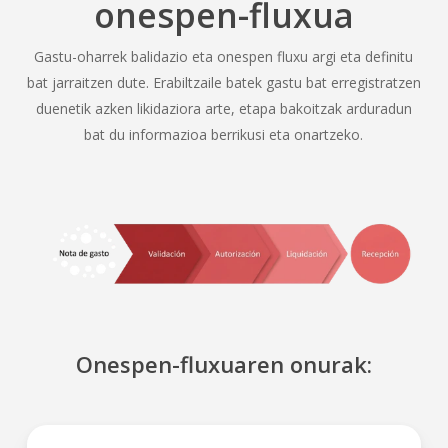
onespen-fluxua
Gastu-oharrek balidazio eta onespen fluxu argi eta definitu
bat jarraitzen dute. Erabiltzaile batek gastu bat erregistratzen
duenetik azken likidaziora arte, etapa bakoitzak arduradun
bat du informazioa berrikusi eta onartzeko.
Onespen-fluxuaren onurak: