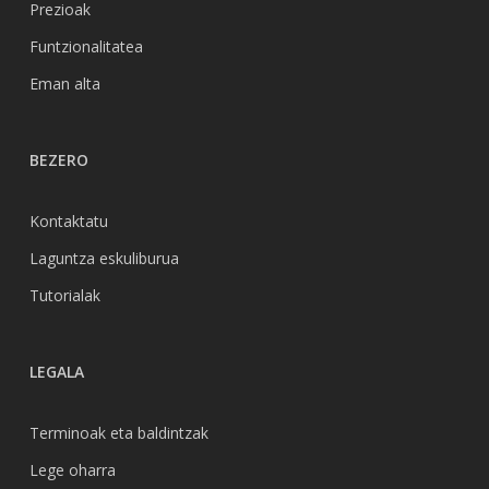
Prezioak
Funtzionalitatea
Eman alta
BEZERO
Kontaktatu
Laguntza eskuliburua
Tutorialak
LEGALA
Terminoak eta baldintzak
Lege oharra