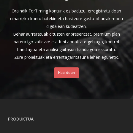
Oraindik ForTiming konturik ez baduzu, erregistratu doan
oinarrizko kontu batekin eta hasi zure gastu-oharrak modu
digitalean kudeatzen.
Behar aurreratuak dituzten enpresentzat, premium plan
batera igo zaitezke eta funtzionalitate gehiago, kontrol
handiagoa eta analisi-gaitasun handiagoa eskuratu.
Zure proiektuak eta errentagarritasuna lehen egunetik.
Hasi doan
PRODUKTUA