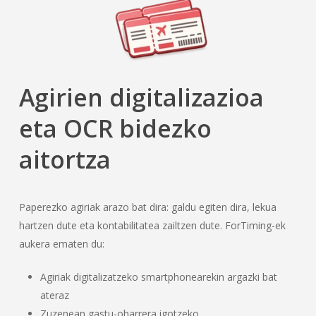
Agirien digitalizazioa
eta OCR bidezko
aitortza
Paperezko agiriak arazo bat dira: galdu egiten dira, lekua
hartzen dute eta kontabilitatea zailtzen dute. ForTiming-ek
aukera ematen du:
Agiriak digitalizatzeko smartphonearekin argazki bat
ateraz
Zuzenean gastu-oharrera igotzeko